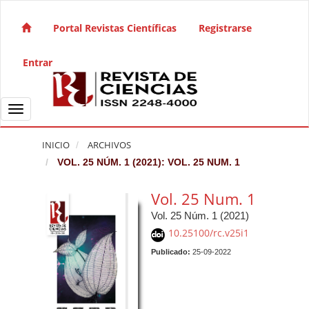
Salto rápido al contenido de la página
Navegación principal
Portal Revistas Científicas
Registrarse
Contenido principal
Barra lateral
Entrar
Toggle navigation
INICIO
ARCHIVOS
VOL. 25 NÚM. 1 (2021): VOL. 25 NUM. 1
Vol. 25 Num. 1
Vol. 25 Núm. 1 (2021)
10.25100/rc.v25i1
Publicado:
25-09-2022