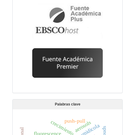
Palabras clave
push-pull
crecimiento
aerosols
fluorescence