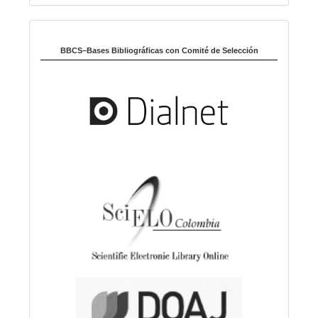
i
Indexado en:
o
m
BBCS–Bases Bibliográficas con Comité de Selección
a