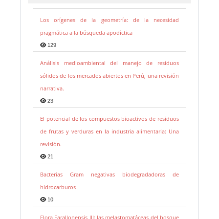
Los orígenes de la geometría: de la necesidad
pragmática a la búsqueda apodíctica
129
Análisis medioambiental del manejo de residuos
sólidos de los mercados abiertos en Perú, una revisión
narrativa.
23
El potencial de los compuestos bioactivos de residuos
de frutas y verduras en la industria alimentaria: Una
revisión.
21
Bacterias Gram negativas biodegradadoras de
hidrocarburos
10
Flora Farallonensis III: las melastomatáceas del bosque