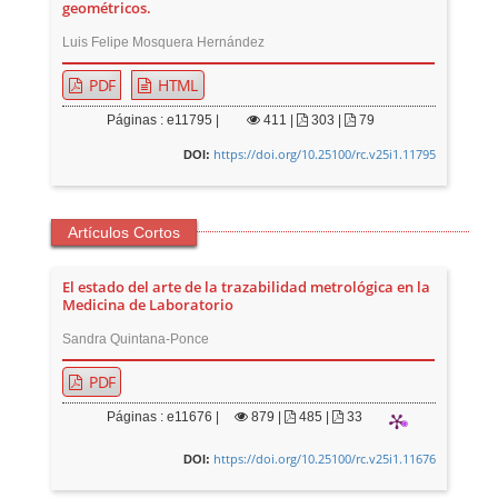
geométricos.
Luis Felipe Mosquera Hernández
PDF
HTML
Páginas : e11795 |
411
|
303 |
79
https://doi.org/10.25100/rc.v25i1.11795
DOI:
Artículos Cortos
El estado del arte de la trazabilidad metrológica en la
Medicina de Laboratorio
Sandra Quintana-Ponce
PDF
Páginas : e11676 |
879
|
485 |
33
https://doi.org/10.25100/rc.v25i1.11676
DOI: