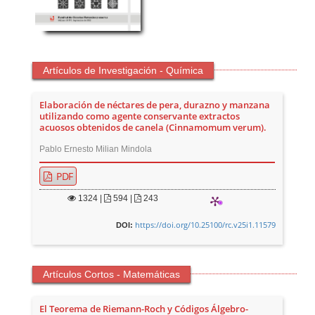
Artículos de Investigación - Química
Elaboración de néctares de pera, durazno y manzana
utilizando como agente conservante extractos
acuosos obtenidos de canela (Cinnamomum verum).
Pablo Ernesto Milian Mindola
PDF
1324
|
594 |
243
https://doi.org/10.25100/rc.v25i1.11579
DOI:
Artículos Cortos - Matemáticas
El Teorema de Riemann-Roch y Códigos Álgebro-