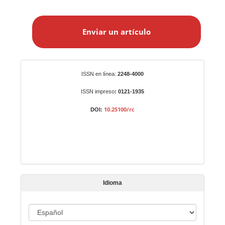
E
n
Enviar un artículo
v
i
a
r
Identificadores
ISSN en línea:
2248-4000
u
n
ISSN impreso
: 0121-1935
a
10.25100/rc
DOI:
r
t
í
c
u
l
Idioma
o
I
d