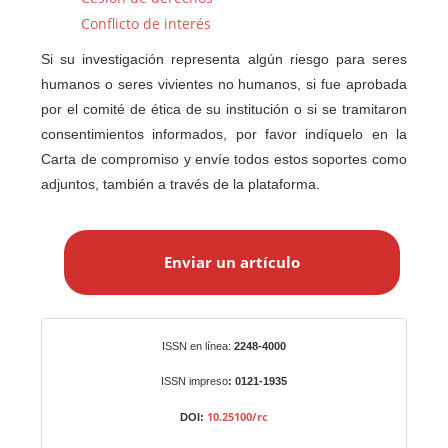
Conflicto de interés
Si su investigación representa algún riesgo para seres
humanos o seres vivientes no humanos, si fue aprobada
por el comité de ética de su institución o si se tramitaron
consentimientos informados, por favor indíquelo en la
Carta de compromiso y envíe todos estos soportes como
adjuntos, también a través de la plataforma.
E
n
Enviar un artículo
v
i
a
r
Identificadores
ISSN en línea:
2248-4000
u
n
ISSN impreso
: 0121-1935
a
10.25100/rc
DOI:
r