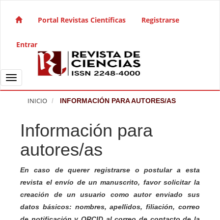
Salto rápido al contenido de la página
Navegación principal
Portal Revistas Científicas
Registrarse
Contenido principal
Barra lateral
Entrar
Toggle navigation
INICIO
INFORMACIÓN PARA AUTORES/AS
Información para
autores/as
En caso de querer registrarse o postular a esta
revista el envío de un manuscrito, favor solicitar la
creación de un usuario como autor enviado sus
datos básicos: nombres, apellidos, filiación, correo
de notificación y ORCID al correo de contacto de la