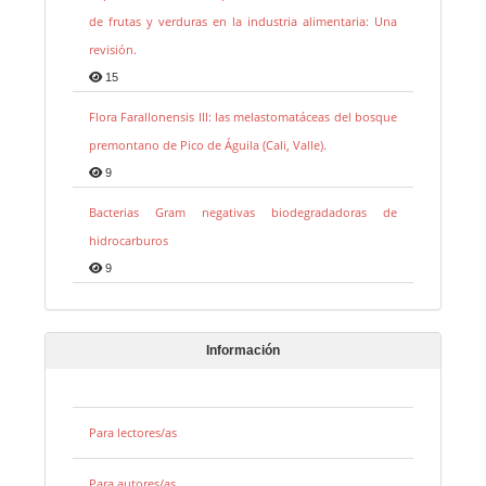
de frutas y verduras en la industria alimentaria: Una
revisión.
15
Flora Farallonensis III: las melastomatáceas del bosque
premontano de Pico de Águila (Cali, Valle).
9
Bacterias Gram negativas biodegradadoras de
hidrocarburos
9
Información
Para lectores/as
Para autores/as