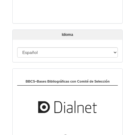
t
í
c
u
l
Idioma
o
I
d
i
Indexado en:
o
m
BBCS–Bases Bibliográficas con Comité de Selección
a