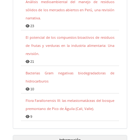
Análisis medioambiental del manejo de residuos
sólidos de los mercados abiertos en Perú, una revisión
narrativa.
23
El potencial de los compuestos bioactivos de residuos
de frutas y verduras en la industria alimentaria: Una
revisión.
21
Bacterias Gram negativas biodegradadoras de
hidrocarburos
10
Flora Farallonensis III: las melastomatáceas del bosque
premontano de Pico de Águila (Cali, Valle).
9