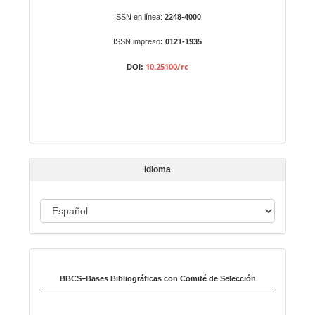
r
Identificadores
ISSN en línea:
2248-4000
u
n
ISSN impreso
: 0121-1935
a
10.25100/rc
DOI:
r
t
í
c
u
l
Idioma
o
I
d
i
Indexado en:
o
m
BBCS–Bases Bibliográficas con Comité de Selección
a