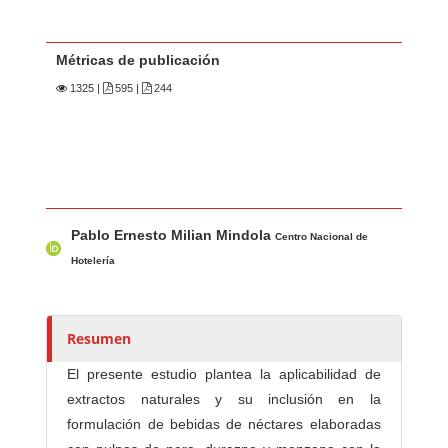
Métricas de publicación
1325
|
595 |
244
Contenido principal del artículo
A
Pablo Ernesto Milian Mindola
u
Centro Nacional de
t
Hotelería
o
r
e
Resumen
s
El presente estudio plantea la aplicabilidad de
/
extractos naturales y su inclusión en la
a
formulación de bebidas de néctares elaboradas
s