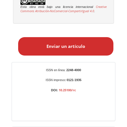
Creative
Esta obra está bajo una licencia internacional
Commons Atribución-NoComercial-CompartirIgual 4.0
.
E
n
Enviar un artículo
v
i
a
r
Identificadores
ISSN en línea:
2248-4000
u
n
ISSN impreso
: 0121-1935
a
10.25100/rc
DOI:
r
t
í
c
u