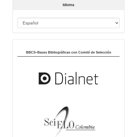
l
Idioma
o
I
d
i
Indexado en:
o
m
BBCS–Bases Bibliográficas con Comité de Selección
a