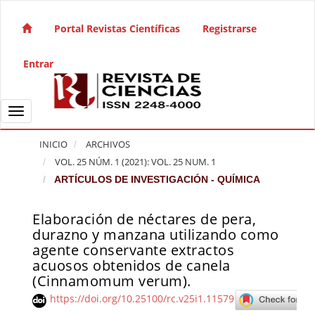
Salto rápido al contenido de la página
Navegación principal
Portal Revistas Científicas
Registrarse
Contenido principal
Barra lateral
Entrar
Toggle navigation
INICIO
ARCHIVOS
VOL. 25 NÚM. 1 (2021): VOL. 25 NUM. 1
ARTÍCULOS DE INVESTIGACIÓN - QUÍMICA
Elaboración de néctares de pera,
Barra lateral del artículo
durazno y manzana utilizando como
agente conservante extractos
acuosos obtenidos de canela
(Cinnamomum verum).
https://doi.org/10.25100/rc.v25i1.11579