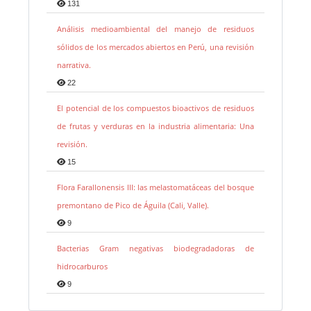
131
Análisis medioambiental del manejo de residuos
sólidos de los mercados abiertos en Perú, una revisión
narrativa.
22
El potencial de los compuestos bioactivos de residuos
de frutas y verduras en la industria alimentaria: Una
revisión.
15
Flora Farallonensis III: las melastomatáceas del bosque
premontano de Pico de Águila (Cali, Valle).
9
Bacterias Gram negativas biodegradadoras de
hidrocarburos
9