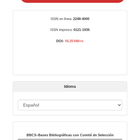
i
a
r
Identificadores
ISSN en línea:
2248-4000
u
n
ISSN impreso
: 0121-1935
a
10.25100/rc
DOI:
r
t
í
c
u
l
Idioma
o
I
d
i
Indexado en:
o
m
BBCS–Bases Bibliográficas con Comité de Selección