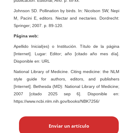
publicación: Editorial; Año. p. xx-xx.
Johnson SD. Pollination by birds. In: Nicolson SW, Nepi
M, Pacini E, editors. Nectar and nectaries. Dordrecht:
Springer; 2007. p. 89-120.
Página web:
Apellido Inicial(es) o Institución. Título de la página
[Internet]. Lugar: Editor; año [citado año mes día].
Disponible en: URL
National Library of Medicine. Citing medicine: the NLM
style guide for authors, editors, and publishers
[Internet]. Bethesda (MD): National Library of Medicine;
2007 [citado 2025 sep 6]. Disponible en:
https://www.ncbi.nlm.nih.gov/books/NBK7256/
E
n
Enviar un artículo
v