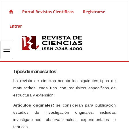
Salto rápido al contenido de la página
Navegación principal
Portal Revistas Científicas
Registrarse
Contenido principal
Barra lateral
Entrar
Toggle navigation
Tipos de manuscritos
La revista de ciencias acepta los siguientes tipos de
manuscritos, cada uno con requisitos específicos de
estructura y extensión:
Artículos originales:
se consideran para publicación
estudios de investigación originales, incluidas
investigaciones observacionales, experimentales o
teóricas.