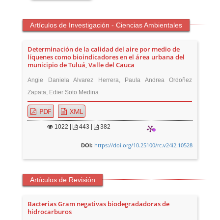
Artículos de Investigación - Ciencias Ambientales
Determinación de la calidad del aire por medio de
líquenes como bioindicadores en el área urbana del
municipio de Tuluá, Valle del Cauca
Angie Daniela Alvarez Herrera, Paula Andrea Ordoñez
Zapata, Edier Soto Medina
PDF
XML
1022
|
443 |
382
https://doi.org/10.25100/rc.v24i2.10528
DOI:
Artículos de Revisión
Bacterias Gram negativas biodegradadoras de
hidrocarburos