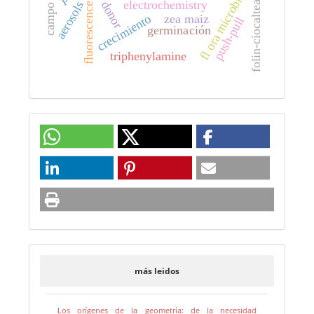
fl ora microbiana
folin-ciocalteau.
electrochemistry
donor
aerosols
fluorescence
crecimiento
zea maiz
push-pull
germinación
triphenylamine
más leidos
Los orígenes de la geometría: de la necesidad