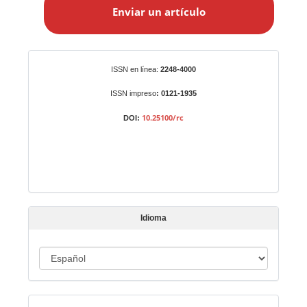
Enviar un artículo
v
i
a
r
Identificadores
ISSN en línea:
2248-4000
u
n
ISSN impreso
: 0121-1935
a
10.25100/rc
DOI:
r
t
í
c
u
l
Idioma
o
I
d
i
Indexado en:
o