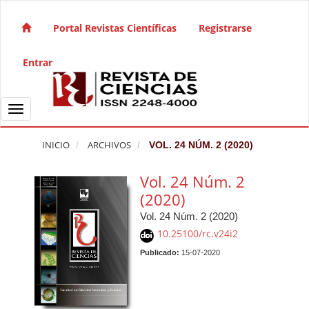
Salto rápido al contenido de la página
Navegación principal
Portal Revistas Científicas
Registrarse
Contenido principal
Barra lateral
Entrar
Toggle navigation
INICIO
ARCHIVOS
VOL. 24 NÚM. 2 (2020)
Vol. 24 Núm. 2
(2020)
Vol. 24 Núm. 2 (2020)
10.25100/rc.v24i2
Publicado:
15-07-2020