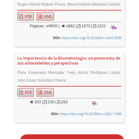
Roger Alberto Rabelo Florez, Marco Antonio Márquez Gómez
PDF
XML
Páginas : e9935 |
1882
|
1073 |
2222
https://doi.org/10.25100/rc.v24i2.9935
DOI:
La importancia de la Biometrología: un panorama de
sus antecedentes y perspectivas
Flora Emperatriz Mercader Trejo, Aarón Rodríguez López,
Julio César González Olvera
PDF
XML
333
|
230 |
293
https://doi.org/10.25100/rc.v24i2.11585
DOI:
E
n