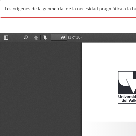
V
Los orígenes de la geometría: de la necesidad pragmática a la 
o
l
v
e
r
a
l
o
s
d
e
t
a
l
l
e
s