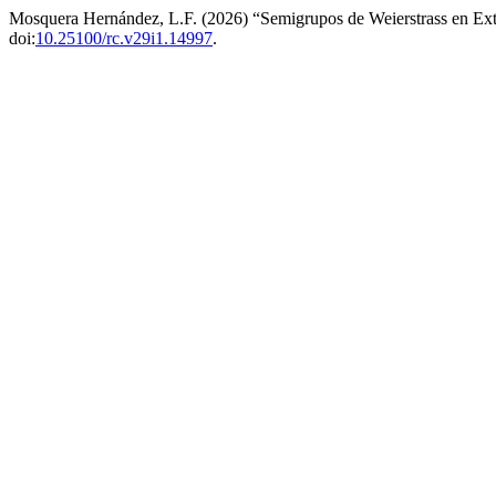
Mosquera Hernández, L.F. (2026) “Semigrupos de Weierstrass en E
doi:
10.25100/rc.v29i1.14997
.