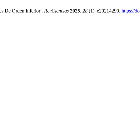
es De Orden Inferior .
RevCiencias
2025
,
28
(1), e20214290.
https://d