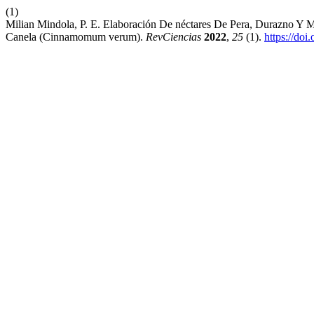
(1)
Milian Mindola, P. E. Elaboración De néctares De Pera, Durazno Y
Canela (Cinnamomum verum).
RevCiencias
2022
,
25
(1).
https://doi